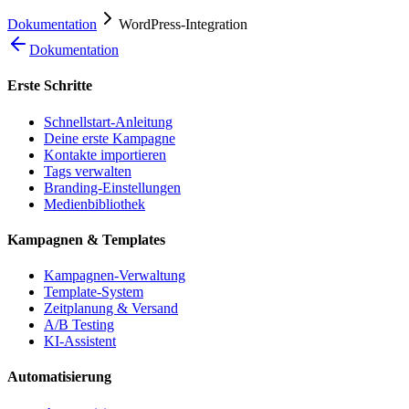
Dokumentation
WordPress-Integration
Dokumentation
Erste Schritte
Schnellstart-Anleitung
Deine erste Kampagne
Kontakte importieren
Tags verwalten
Branding-Einstellungen
Medienbibliothek
Kampagnen & Templates
Kampagnen-Verwaltung
Template-System
Zeitplanung & Versand
A/B Testing
KI-Assistent
Automatisierung