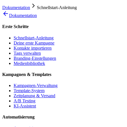
Dokumentation
Schnellstart-Anleitung
Dokumentation
Erste Schritte
Schnellstart-Anleitung
Deine erste Kampagne
Kontakte importieren
Tags verwalten
Branding-Einstellungen
Medienbibliothek
Kampagnen & Templates
Kampagnen-Verwaltung
Template-System
Zeitplanung & Versand
A/B Testing
KI-Assistent
Automatisierung