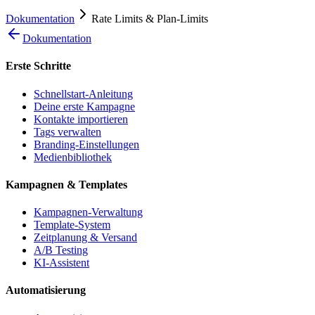
Dokumentation
Rate Limits & Plan-Limits
Dokumentation
Erste Schritte
Schnellstart-Anleitung
Deine erste Kampagne
Kontakte importieren
Tags verwalten
Branding-Einstellungen
Medienbibliothek
Kampagnen & Templates
Kampagnen-Verwaltung
Template-System
Zeitplanung & Versand
A/B Testing
KI-Assistent
Automatisierung